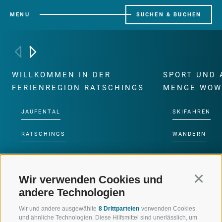
MENU
SUCHEN & BUCHEN
WILLKOMMEN IN DER
SPORT UND 
FERIENREGION RATSCHINGS
MENGE WOW
JAUFENTAL
SKIFAHREN
RATSCHINGS
WANDERN
RIDNAUNTAL
HOCHALPINE
Wir verwenden Cookies und
Continu
BERGBAHNEN
BIKEN
andere Technologien
SKISCHULE RATSCHINGS
LANGLAUFEN
Wir und andere ausgewählte
8 Drittparteien
verwenden Cookies
und ähnliche Technologien. Diese Hilfsmittel sind unerlässlich, um