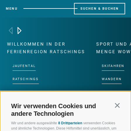
MENU
SUCHEN & BUCHEN
WILLKOMMEN IN DER
SPORT UND 
FERIENREGION RATSCHINGS
MENGE WOW
JAUFENTAL
SKIFAHREN
RATSCHINGS
WANDERN
RIDNAUNTAL
HOCHALPINE
Wir verwenden Cookies und
Continu
BERGBAHNEN
BIKEN
andere Technologien
SKISCHULE RATSCHINGS
LANGLAUFEN
Wir und andere ausgewählte
8 Drittparteien
verwenden Cookies
und ähnliche Technologien. Diese Hilfsmittel sind unerlässlich, um