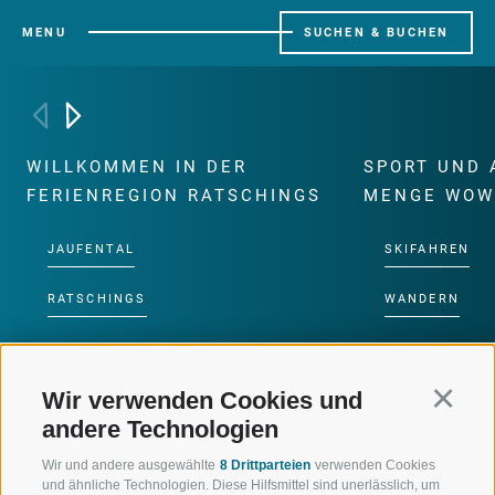
MENU
SUCHEN & BUCHEN
WILLKOMMEN IN DER
SPORT UND 
FERIENREGION RATSCHINGS
MENGE WOW
JAUFENTAL
SKIFAHREN
RATSCHINGS
WANDERN
RIDNAUNTAL
HOCHALPINE
Wir verwenden Cookies und
Continu
BERGBAHNEN
BIKEN
andere Technologien
SKISCHULE RATSCHINGS
LANGLAUFEN
Wir und andere ausgewählte
8 Drittparteien
verwenden Cookies
und ähnliche Technologien. Diese Hilfsmittel sind unerlässlich, um