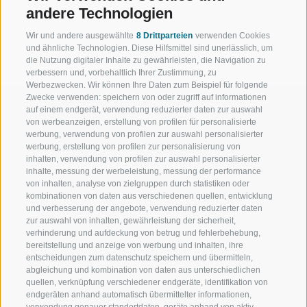
23.07.2026 21:00
andere Technologien
Wir und andere ausgewählte
8 Drittparteien
verwenden Cookies
und ähnliche Technologien. Diese Hilfsmittel sind unerlässlich, um
die Nutzung digitaler Inhalte zu gewährleisten, die Navigation zu
verbessern und, vorbehaltlich Ihrer Zustimmung, zu
Werbezwecken. Wir können Ihre Daten zum Beispiel für folgende
Zwecke verwenden: speichern von oder zugriff auf informationen
auf einem endgerät, verwendung reduzierter daten zur auswahl
von werbeanzeigen, erstellung von profilen für personalisierte
werbung, verwendung von profilen zur auswahl personalisierter
werbung, erstellung von profilen zur personalisierung von
WILLKOMMEN IN DER
SPORT UND 
inhalten, verwendung von profilen zur auswahl personalisierter
FERIENREGION RATSCHINGS
MENGE WOW
inhalte, messung der werbeleistung, messung der performance
von inhalten, analyse von zielgruppen durch statistiken oder
kombinationen von daten aus verschiedenen quellen, entwicklung
JAUFENTAL
SKIFAHREN
und verbesserung der angebote, verwendung reduzierter daten
zur auswahl von inhalten, gewährleistung der sicherheit,
RATSCHINGS
WANDERN
verhinderung und aufdeckung von betrug und fehlerbehebung,
bereitstellung und anzeige von werbung und inhalten, ihre
entscheidungen zum datenschutz speichern und übermitteln,
RIDNAUNTAL
HOCHALPINE
abgleichung und kombination von daten aus unterschiedlichen
quellen, verknüpfung verschiedener endgeräte, identifikation von
BERGBAHNEN
BIKEN
endgeräten anhand automatisch übermittelter informationen,
verwendung genauer standortdaten, geräte anhand von aktiv