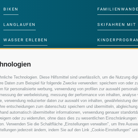
BIKEN
FAMILIENWAND
LANGLAUFEN
SKIFAHREN MIT 
WASSER ERLEBEN
KINDERPROGRA
hnologien
iche Technologien. Diese Hilfsmittel sind unerlässlich, um die Nutzung digit
re Daten zum Beispiel für folgende Zwecke verwenden: speichern von oder zu
n für personalisierte werbung, verwendung von profilen zur auswahl personalis
e, messung der werbeleistung, messung der performance von inhalten, analyse
, verwendung reduzierter daten zur auswahl von inhalten, gewährleistung der
 ihre entscheidungen zum datenschutz speichern und übermitteln, abgleichung
nhand automatisch übermittelter informationen, verwendung genauer standortd
erweigern oder zu widerrufen, ohne dass dies zu wesentlichen Einschränkungen 
en. Verwenden Sie die Schaltfläche „Einstellungen verwalten", um Ihre Ausw
nstellungen jederzeit ändern, indem Sie auf den Link „Cookie-Einstellungen" un