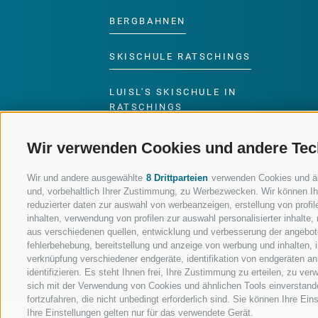
BERGBAHNEN
SKISCHULE RATSCHINGS
LUISL'S SKISCHULE IN
RATSCHINGS
Wir verwenden Cookies und andere Tec
Wir und andere ausgewählte
8 Drittparteien
verwenden Cookies und ähnl
und, vorbehaltlich Ihrer Zustimmung, zu Werbezwecken. Wir können Ih
FOLGE UNS AUF SOCIAL MEDIA
reduzierter daten zur auswahl von werbeanzeigen, erstellung von profile
inhalten, verwendung von profilen zur auswahl personalisierter inhalt
aus verschiedenen quellen, entwicklung und verbesserung der angebote
fehlerbehebung, bereitstellung und anzeige von werbung und inhalten,
verknüpfung verschiedener endgeräte, identifikation von endgeräten a
identifizieren. Es steht Ihnen frei, Ihre Zustimmung zu erteilen, zu v
sich mit der Verwendung von Cookies und ähnlichen Tools einverstand
fortzufahren, die nicht unbedingt erforderlich sind. Sie können Ihre Ei
Ihre Einstellungen gelten nur für das verwendete Gerät.