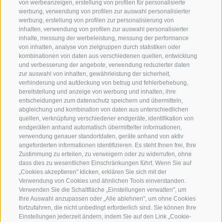
findet der Bauernmarkt aufgrund einer
von werbeanzeigen, erstellung von profilen für personalisierte
werbung, verwendung von profilen zur auswahl personalisierter
Veranstaltung nicht am Stadtplatz, sondern vor
werbung, erstellung von profilen zur personalisierung von
dem Oberschulzentrum von Sterzing statt.
inhalten, verwendung von profilen zur auswahl personalisierter
inhalte, messung der werbeleistung, messung der performance
von inhalten, analyse von zielgruppen durch statistiken oder
kombinationen von daten aus verschiedenen quellen, entwicklung
und verbesserung der angebote, verwendung reduzierter daten
zur auswahl von inhalten, gewährleistung der sicherheit,
verhinderung und aufdeckung von betrug und fehlerbehebung,
bereitstellung und anzeige von werbung und inhalten, ihre
Informationen
entscheidungen zum datenschutz speichern und übermitteln,
abgleichung und kombination von daten aus unterschiedlichen
Ort
quellen, verknüpfung verschiedener endgeräte, identifikation von
endgeräten anhand automatisch übermittelter informationen,
Stadtplatz Sterzing
verwendung genauer standortdaten, geräte anhand von aktiv
Stadtplatz
angeforderten informationen identifizieren. Es steht Ihnen frei, Ihre
39049 Sterzing
Zustimmung zu erteilen, zu verweigern oder zu widerrufen, ohne
dass dies zu wesentlichen Einschränkungen führt. Wenn Sie auf
Kontaktinformationen
„Cookies akzeptieren" klicken, erklären Sie sich mit der
Verwendung von Cookies und ähnlichen Tools einverstanden.
T
Verwenden Sie die Schaltfläche „Einstellungen verwalten", um
info@sterzing.com
Ihre Auswahl anzupassen oder „Alle ablehnen", um ohne Cookies
Zur Website
fortzufahren, die nicht unbedingt erforderlich sind. Sie können Ihre
Einstellungen jederzeit ändern, indem Sie auf den Link „Cookie-
Treffpunkt