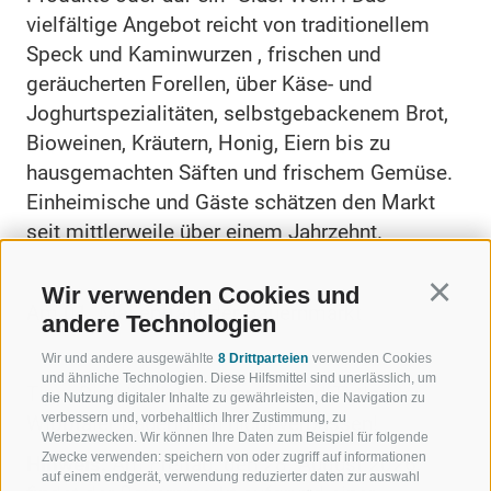
vielfältige Angebot reicht von traditionellem
Speck und Kaminwurzen , frischen und
geräucherten Forellen, über Käse- und
Joghurtspezialitäten, selbstgebackenem Brot,
Bioweinen, Kräutern, Honig, Eiern bis zu
hausgemachten Säften und frischem Gemüse.
Einheimische und Gäste schätzen den Markt
seit mittlerweile über einem Jahrzehnt.
Wir verwenden Cookies und
Continu
Am 01. Mai entfällt der Bauernmarkt
andere Technologien
Wir und andere ausgewählte
8 Drittparteien
verwenden Cookies
und ähnliche Technologien. Diese Hilfsmittel sind unerlässlich, um
Tipp: Die köstlichen Krapfen und Tirtler der
die Nutzung digitaler Inhalte zu gewährleisten, die Navigation zu
verbessern und, vorbehaltlich Ihrer Zustimmung, zu
Wipptaler Bäuerinnen nicht verpassen!
Werbezwecken. Wir können Ihre Daten zum Beispiel für folgende
Zwecke verwenden: speichern von oder zugriff auf informationen
Hinweis:
Am Freitag, den 28. August 2026,
auf einem endgerät, verwendung reduzierter daten zur auswahl