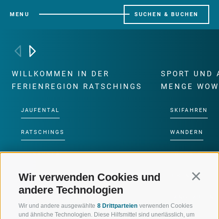
MENU
SUCHEN & BUCHEN
WILLKOMMEN IN DER
SPORT UND 
FERIENREGION RATSCHINGS
MENGE WOW
JAUFENTAL
SKIFAHREN
RATSCHINGS
WANDERN
RIDNAUNTAL
HOCHALPINE
Wir verwenden Cookies und
Continu
BERGBAHNEN
BIKEN
andere Technologien
SKISCHULE RATSCHINGS
LANGLAUFEN
Wir und andere ausgewählte
8 Drittparteien
verwenden Cookies
und ähnliche Technologien. Diese Hilfsmittel sind unerlässlich, um