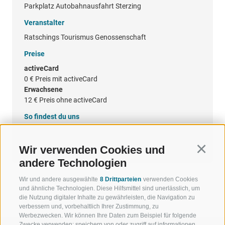
Parkplatz Autobahnausfahrt Sterzing
Veranstalter
Ratschings Tourismus Genossenschaft
Preise
activeCard
0 €
Preis mit activeCard
Erwachsene
12 €
Preis ohne activeCard
So findest du uns
Google Maps
Wir verwenden Cookies und
Continu
andere Technologien
Wir und andere ausgewählte
8 Drittparteien
verwenden Cookies
und ähnliche Technologien. Diese Hilfsmittel sind unerlässlich, um
die Nutzung digitaler Inhalte zu gewährleisten, die Navigation zu
verbessern und, vorbehaltlich Ihrer Zustimmung, zu
Werbezwecken. Wir können Ihre Daten zum Beispiel für folgende
Zwecke verwenden: speichern von oder zugriff auf informationen