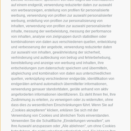
auf einem endgerät, verwendung reduzierter daten zur auswahl
von werbeanzeigen, erstellung von profilen für personalisierte
werbung, verwendung von profilen zur auswahl personalisierter
werbung, erstellung von profilen zur personalisierung von
WILLKOMMEN IN DER
SPORT UND 
inhalten, verwendung von profilen zur auswahl personalisierter
FERIENREGION RATSCHINGS
MENGE WOW
inhalte, messung der werbeleistung, messung der performance
von inhalten, analyse von zielgruppen durch statistiken oder
kombinationen von daten aus verschiedenen quellen, entwicklung
JAUFENTAL
SKIFAHREN
und verbesserung der angebote, verwendung reduzierter daten
zur auswahl von inhalten, gewährleistung der sicherheit,
RATSCHINGS
WANDERN
verhinderung und aufdeckung von betrug und fehlerbehebung,
bereitstellung und anzeige von werbung und inhalten, ihre
entscheidungen zum datenschutz speichern und übermitteln,
RIDNAUNTAL
HOCHALPINE
abgleichung und kombination von daten aus unterschiedlichen
quellen, verknüpfung verschiedener endgeräte, identifikation von
BERGBAHNEN
BIKEN
endgeräten anhand automatisch übermittelter informationen,
verwendung genauer standortdaten, geräte anhand von aktiv
angeforderten informationen identifizieren. Es steht Ihnen frei, Ihre
SKISCHULE RATSCHINGS
LANGLAUFEN
Zustimmung zu erteilen, zu verweigern oder zu widerrufen, ohne
dass dies zu wesentlichen Einschränkungen führt. Wenn Sie auf
LUISL'S SKISCHULE IN RATSCHINGS
WASSER ERLE
„Cookies akzeptieren" klicken, erklären Sie sich mit der
Verwendung von Cookies und ähnlichen Tools einverstanden.
Verwenden Sie die Schaltfläche „Einstellungen verwalten", um
Ihre Auswahl anzupassen oder „Alle ablehnen", um ohne Cookies