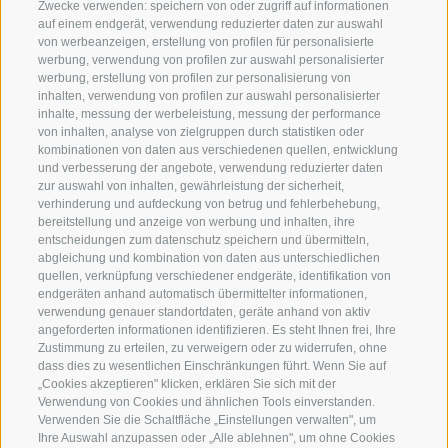
Zwecke verwenden: speichern von oder zugriff auf informationen
auf einem endgerät, verwendung reduzierter daten zur auswahl
von werbeanzeigen, erstellung von profilen für personalisierte
werbung, verwendung von profilen zur auswahl personalisierter
werbung, erstellung von profilen zur personalisierung von
WILLKOMMEN IN DER
SPORT UND 
inhalten, verwendung von profilen zur auswahl personalisierter
FERIENREGION RATSCHINGS
MENGE WOW
inhalte, messung der werbeleistung, messung der performance
von inhalten, analyse von zielgruppen durch statistiken oder
kombinationen von daten aus verschiedenen quellen, entwicklung
JAUFENTAL
SKIFAHREN
und verbesserung der angebote, verwendung reduzierter daten
zur auswahl von inhalten, gewährleistung der sicherheit,
RATSCHINGS
WANDERN
verhinderung und aufdeckung von betrug und fehlerbehebung,
bereitstellung und anzeige von werbung und inhalten, ihre
entscheidungen zum datenschutz speichern und übermitteln,
RIDNAUNTAL
HOCHALPINE
abgleichung und kombination von daten aus unterschiedlichen
quellen, verknüpfung verschiedener endgeräte, identifikation von
BERGBAHNEN
BIKEN
endgeräten anhand automatisch übermittelter informationen,
verwendung genauer standortdaten, geräte anhand von aktiv
angeforderten informationen identifizieren. Es steht Ihnen frei, Ihre
SKISCHULE RATSCHINGS
LANGLAUFEN
Zustimmung zu erteilen, zu verweigern oder zu widerrufen, ohne
dass dies zu wesentlichen Einschränkungen führt. Wenn Sie auf
LUISL'S SKISCHULE IN RATSCHINGS
WASSER ERLE
„Cookies akzeptieren" klicken, erklären Sie sich mit der
Verwendung von Cookies und ähnlichen Tools einverstanden.
Verwenden Sie die Schaltfläche „Einstellungen verwalten", um
Ihre Auswahl anzupassen oder „Alle ablehnen", um ohne Cookies