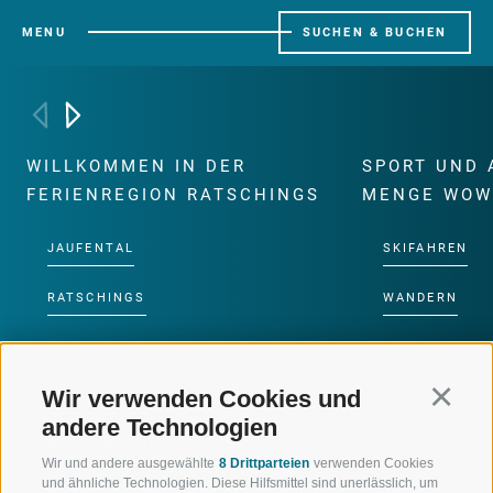
MENU
SUCHEN & BUCHEN
WILLKOMMEN IN DER
SPORT UND 
FERIENREGION RATSCHINGS
MENGE WOW
JAUFENTAL
SKIFAHREN
RATSCHINGS
WANDERN
RIDNAUNTAL
HOCHALPINE
Wir verwenden Cookies und
Continu
BERGBAHNEN
BIKEN
andere Technologien
SKISCHULE RATSCHINGS
LANGLAUFEN
Wir und andere ausgewählte
8 Drittparteien
verwenden Cookies
und ähnliche Technologien. Diese Hilfsmittel sind unerlässlich, um