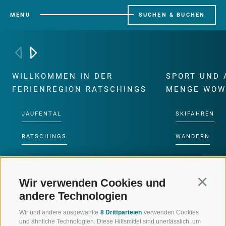
MENU
SUCHEN & BUCHEN
WILLKOMMEN IN DER
SPORT UND 
FERIENREGION RATSCHINGS
MENGE WOW
JAUFENTAL
SKIFAHREN
RATSCHINGS
WANDERN
RIDNAUNTAL
HOCHALPINE
Wir verwenden Cookies und
Continu
BERGBAHNEN
BIKEN
andere Technologien
SKISCHULE RATSCHINGS
LANGLAUFEN
Wir und andere ausgewählte
8 Drittparteien
verwenden Cookies
und ähnliche Technologien. Diese Hilfsmittel sind unerlässlich, um