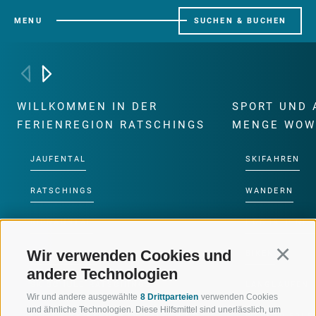
MENU
SUCHEN & BUCHEN
WILLKOMMEN IN DER
SPORT UND 
FERIENREGION RATSCHINGS
MENGE WOW
JAUFENTAL
SKIFAHREN
RATSCHINGS
WANDERN
RIDNAUNTAL
HOCHALPINE
Wir verwenden Cookies und
Continu
BERGBAHNEN
BIKEN
andere Technologien
SKISCHULE RATSCHINGS
LANGLAUFEN
Wir und andere ausgewählte
8 Drittparteien
verwenden Cookies
und ähnliche Technologien. Diese Hilfsmittel sind unerlässlich, um