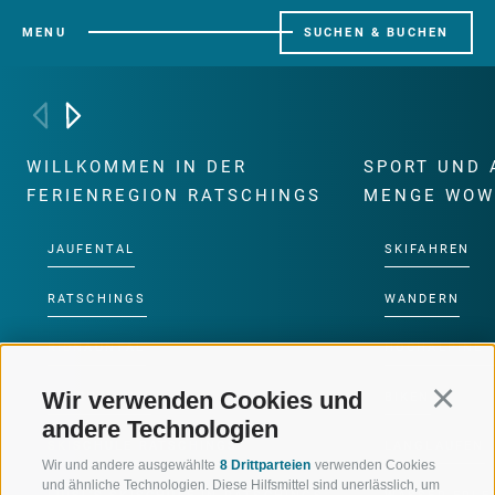
MENU
SUCHEN & BUCHEN
WILLKOMMEN IN DER
SPORT UND 
FERIENREGION RATSCHINGS
MENGE WOW
JAUFENTAL
SKIFAHREN
RATSCHINGS
WANDERN
RIDNAUNTAL
HOCHALPINE
Wir verwenden Cookies und
Continu
BERGBAHNEN
BIKEN
andere Technologien
SKISCHULE RATSCHINGS
LANGLAUFEN
Wir und andere ausgewählte
8 Drittparteien
verwenden Cookies
und ähnliche Technologien. Diese Hilfsmittel sind unerlässlich, um