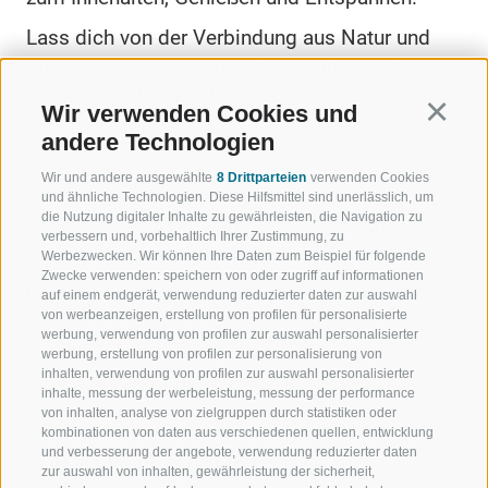
Lass dich von der Verbindung aus Natur und
Musik verzaubern und genieße eine Auszeit
voller Ruhe, Leichtigkeit und alpiner
Wir verwenden Cookies und
Continu
Lebensfreude.
andere Technologien
Wir und andere ausgewählte
8 Drittparteien
verwenden Cookies
Ein musikalisches Highlight für alle, die
und ähnliche Technologien. Diese Hilfsmittel sind unerlässlich, um
die Nutzung digitaler Inhalte zu gewährleisten, die Navigation zu
besondere Momente in den Bergen schätzen.
verbessern und, vorbehaltlich Ihrer Zustimmung, zu
Werbezwecken. Wir können Ihre Daten zum Beispiel für folgende
Zwecke verwenden: speichern von oder zugriff auf informationen
Beginn:
12.00 Uhr
auf einem endgerät, verwendung reduzierter daten zur auswahl
von werbeanzeigen, erstellung von profilen für personalisierte
werbung, verwendung von profilen zur auswahl personalisierter
werbung, erstellung von profilen zur personalisierung von
inhalten, verwendung von profilen zur auswahl personalisierter
inhalte, messung der werbeleistung, messung der performance
von inhalten, analyse von zielgruppen durch statistiken oder
kombinationen von daten aus verschiedenen quellen, entwicklung
Informationen
und verbesserung der angebote, verwendung reduzierter daten
zur auswahl von inhalten, gewährleistung der sicherheit,