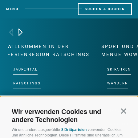
MENU
SUCHEN & BUCHEN
WILLKOMMEN IN DER
SPORT UND 
FERIENREGION RATSCHINGS
MENGE WOW
JAUFENTAL
SKIFAHREN
RATSCHINGS
WANDERN
RIDNAUNTAL
HOCHALPINE
Wir verwenden Cookies und
Continu
BERGBAHNEN
BIKEN
andere Technologien
SKISCHULE RATSCHINGS
LANGLAUFEN
Wir und andere ausgewählte
8 Drittparteien
verwenden Cookies
und ähnliche Technologien. Diese Hilfsmittel sind unerlässlich, um