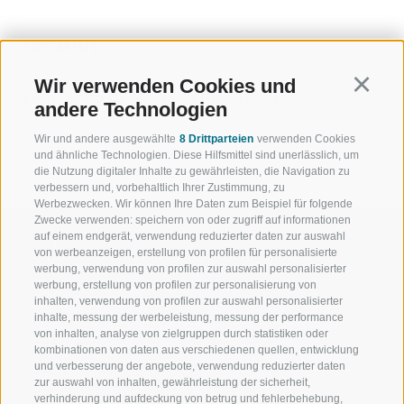
TERMINE
Wir verwenden Cookies und
Continu
24.07. - 26.07.2026 08:00 - 18:00
andere Technologien
Wir und andere ausgewählte
8 Drittparteien
verwenden Cookies
und ähnliche Technologien. Diese Hilfsmittel sind unerlässlich, um
die Nutzung digitaler Inhalte zu gewährleisten, die Navigation zu
verbessern und, vorbehaltlich Ihrer Zustimmung, zu
Werbezwecken. Wir können Ihre Daten zum Beispiel für folgende
Zwecke verwenden: speichern von oder zugriff auf informationen
auf einem endgerät, verwendung reduzierter daten zur auswahl
von werbeanzeigen, erstellung von profilen für personalisierte
werbung, verwendung von profilen zur auswahl personalisierter
werbung, erstellung von profilen zur personalisierung von
WILLKOMMEN IN DER
SPORT UND 
inhalten, verwendung von profilen zur auswahl personalisierter
FERIENREGION RATSCHINGS
MENGE WOW
inhalte, messung der werbeleistung, messung der performance
von inhalten, analyse von zielgruppen durch statistiken oder
kombinationen von daten aus verschiedenen quellen, entwicklung
JAUFENTAL
SKIFAHREN
und verbesserung der angebote, verwendung reduzierter daten
zur auswahl von inhalten, gewährleistung der sicherheit,
RATSCHINGS
WANDERN
verhinderung und aufdeckung von betrug und fehlerbehebung,