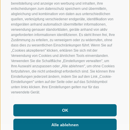
bereitstellung und anzeige von werbung und inhalten, ihre
entscheidungen zum datenschutz speichern und übermitteln,
RIDNAUNTAL
HOCHALPINE
abgleichung und kombination von daten aus unterschiedlichen
quellen, verknüpfung verschiedener endgeräte, identifikation von
BERGBAHNEN
BIKEN
endgeräten anhand automatisch übermittelter informationen,
verwendung genauer standortdaten, geräte anhand von aktiv
angeforderten informationen identifizieren. Es steht Ihnen frei, Ihre
SKISCHULE RATSCHINGS
LANGLAUFEN
Zustimmung zu erteilen, zu verweigern oder zu widerrufen, ohne
dass dies zu wesentlichen Einschränkungen führt. Wenn Sie auf
LUISL'S SKISCHULE IN RATSCHINGS
WASSER ERLE
„Cookies akzeptieren" klicken, erklären Sie sich mit der
Verwendung von Cookies und ähnlichen Tools einverstanden.
Verwenden Sie die Schaltfläche „Einstellungen verwalten", um
Ihre Auswahl anzupassen oder „Alle ablehnen", um ohne Cookies
fortzufahren, die nicht unbedingt erforderlich sind. Sie können Ihre
Einstellungen jederzeit ändern, indem Sie auf den Link „Cookie-
Einstellungen" unten auf der Seite oder auf das Schildsymbol
FOLGE UNS AUF SOCIAL MEDIA
unten links klicken. Ihre Einstellungen gelten nur für das
verwendete Gerät.
OK
Alle ablehnen