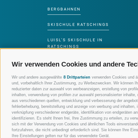
BERGBAHNEN
SKISCHULE RATSCHINGS
LUISL'S SKISCHULE IN
RATSCHINGS
Wir verwenden Cookies und andere Tec
Wir und andere ausgewählte
8 Drittparteien
verwenden Cookies und ähnl
und, vorbehaltlich Ihrer Zustimmung, zu Werbezwecken. Wir können Ih
FOLGE UNS AUF SOCIAL MEDIA
reduzierter daten zur auswahl von werbeanzeigen, erstellung von profile
inhalten, verwendung von profilen zur auswahl personalisierter inhalt
aus verschiedenen quellen, entwicklung und verbesserung der angebote
fehlerbehebung, bereitstellung und anzeige von werbung und inhalten,
verknüpfung verschiedener endgeräte, identifikation von endgeräten a
identifizieren. Es steht Ihnen frei, Ihre Zustimmung zu erteilen, zu v
sich mit der Verwendung von Cookies und ähnlichen Tools einverstand
fortzufahren, die nicht unbedingt erforderlich sind. Sie können Ihre Ei
Ihre Einstellungen gelten nur für das verwendete Gerät.