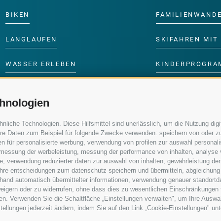
BIKEN
FAMILIENWAND
LANGLAUFEN
SKIFAHREN MIT 
WASSER ERLEBEN
KINDERPROGRA
hnologien
iche Technologien. Diese Hilfsmittel sind unerlässlich, um die Nutzung digit
re Daten zum Beispiel für folgende Zwecke verwenden: speichern von oder zu
n für personalisierte werbung, verwendung von profilen zur auswahl personalis
e, messung der werbeleistung, messung der performance von inhalten, analyse
, verwendung reduzierter daten zur auswahl von inhalten, gewährleistung der
 ihre entscheidungen zum datenschutz speichern und übermitteln, abgleichung
nhand automatisch übermittelter informationen, verwendung genauer standortd
erweigern oder zu widerrufen, ohne dass dies zu wesentlichen Einschränkungen 
en. Verwenden Sie die Schaltfläche „Einstellungen verwalten", um Ihre Ausw
nstellungen jederzeit ändern, indem Sie auf den Link „Cookie-Einstellungen" un