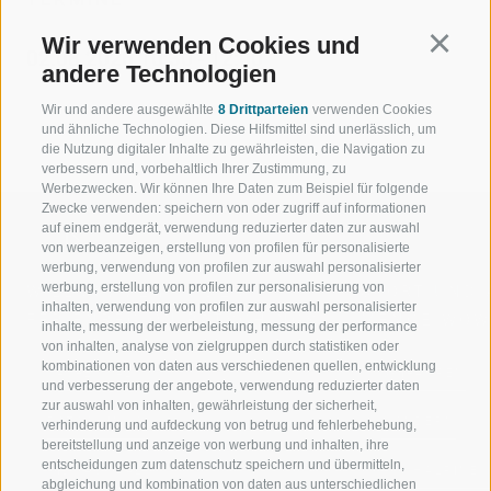
Wir verwenden Cookies und
Continu
02.08.2026 10:30 - 12:00
andere Technologien
Wir und andere ausgewählte
8 Drittparteien
verwenden Cookies
und ähnliche Technologien. Diese Hilfsmittel sind unerlässlich, um
die Nutzung digitaler Inhalte zu gewährleisten, die Navigation zu
verbessern und, vorbehaltlich Ihrer Zustimmung, zu
Werbezwecken. Wir können Ihre Daten zum Beispiel für folgende
Zwecke verwenden: speichern von oder zugriff auf informationen
auf einem endgerät, verwendung reduzierter daten zur auswahl
von werbeanzeigen, erstellung von profilen für personalisierte
werbung, verwendung von profilen zur auswahl personalisierter
werbung, erstellung von profilen zur personalisierung von
WILLKOMMEN IN DER
SPORT UND 
inhalten, verwendung von profilen zur auswahl personalisierter
FERIENREGION RATSCHINGS
MENGE WOW
inhalte, messung der werbeleistung, messung der performance
von inhalten, analyse von zielgruppen durch statistiken oder
kombinationen von daten aus verschiedenen quellen, entwicklung
JAUFENTAL
SKIFAHREN
und verbesserung der angebote, verwendung reduzierter daten
zur auswahl von inhalten, gewährleistung der sicherheit,
RATSCHINGS
WANDERN
verhinderung und aufdeckung von betrug und fehlerbehebung,
bereitstellung und anzeige von werbung und inhalten, ihre
entscheidungen zum datenschutz speichern und übermitteln,
RIDNAUNTAL
HOCHALPINE
abgleichung und kombination von daten aus unterschiedlichen