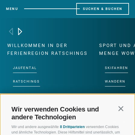
MENU
SUCHEN & BUCHEN
WILLKOMMEN IN DER
SPORT UND 
FERIENREGION RATSCHINGS
MENGE WOW
JAUFENTAL
SKIFAHREN
RATSCHINGS
WANDERN
RIDNAUNTAL
HOCHALPINE
Wir verwenden Cookies und
Continu
BERGBAHNEN
BIKEN
andere Technologien
SKISCHULE RATSCHINGS
LANGLAUFEN
Wir und andere ausgewählte
8 Drittparteien
verwenden Cookies
und ähnliche Technologien. Diese Hilfsmittel sind unerlässlich, um