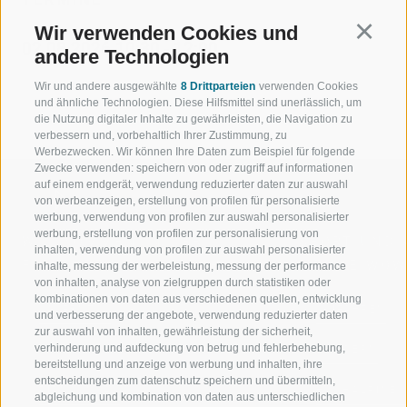
Wir verwenden Cookies und
Continu
02.08.2026 10:30 - 12:00
andere Technologien
Wir und andere ausgewählte
8 Drittparteien
verwenden Cookies
und ähnliche Technologien. Diese Hilfsmittel sind unerlässlich, um
die Nutzung digitaler Inhalte zu gewährleisten, die Navigation zu
verbessern und, vorbehaltlich Ihrer Zustimmung, zu
Werbezwecken. Wir können Ihre Daten zum Beispiel für folgende
Zwecke verwenden: speichern von oder zugriff auf informationen
auf einem endgerät, verwendung reduzierter daten zur auswahl
von werbeanzeigen, erstellung von profilen für personalisierte
werbung, verwendung von profilen zur auswahl personalisierter
werbung, erstellung von profilen zur personalisierung von
WILLKOMMEN IN DER
SPORT UND 
inhalten, verwendung von profilen zur auswahl personalisierter
FERIENREGION RATSCHINGS
MENGE WOW
inhalte, messung der werbeleistung, messung der performance
von inhalten, analyse von zielgruppen durch statistiken oder
kombinationen von daten aus verschiedenen quellen, entwicklung
JAUFENTAL
SKIFAHREN
und verbesserung der angebote, verwendung reduzierter daten
zur auswahl von inhalten, gewährleistung der sicherheit,
verhinderung und aufdeckung von betrug und fehlerbehebung,
RATSCHINGS
WANDERN
bereitstellung und anzeige von werbung und inhalten, ihre
entscheidungen zum datenschutz speichern und übermitteln,
RIDNAUNTAL
HOCHALPINE
abgleichung und kombination von daten aus unterschiedlichen