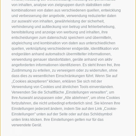
von inhalten, analyse von zielgruppen durch statistiken oder
kombinationen von daten aus verschiedenen quellen, entwicklung
JAUFENTAL
SKIFAHREN
und verbesserung der angebote, verwendung reduzierter daten
zur auswahl von inhalten, gewährleistung der sicherheit,
RATSCHINGS
WANDERN
verhinderung und aufdeckung von betrug und fehlerbehebung,
bereitstellung und anzeige von werbung und inhalten, ihre
entscheidungen zum datenschutz speichern und übermitteln,
RIDNAUNTAL
HOCHALPINE
abgleichung und kombination von daten aus unterschiedlichen
quellen, verknüpfung verschiedener endgeräte, identifikation von
BERGBAHNEN
BIKEN
endgeräten anhand automatisch übermittelter informationen,
verwendung genauer standortdaten, geräte anhand von aktiv
angeforderten informationen identifizieren. Es steht Ihnen frei, Ihre
SKISCHULE RATSCHINGS
LANGLAUFEN
Zustimmung zu erteilen, zu verweigern oder zu widerrufen, ohne
dass dies zu wesentlichen Einschränkungen führt. Wenn Sie auf
LUISL'S SKISCHULE IN RATSCHINGS
WASSER ERLE
„Cookies akzeptieren" klicken, erklären Sie sich mit der
Verwendung von Cookies und ähnlichen Tools einverstanden.
Verwenden Sie die Schaltfläche „Einstellungen verwalten", um
Ihre Auswahl anzupassen oder „Alle ablehnen", um ohne Cookies
fortzufahren, die nicht unbedingt erforderlich sind. Sie können Ihre
Einstellungen jederzeit ändern, indem Sie auf den Link „Cookie-
Einstellungen" unten auf der Seite oder auf das Schildsymbol
FOLGE UNS AUF SOCIAL MEDIA
unten links klicken. Ihre Einstellungen gelten nur für das
verwendete Gerät.