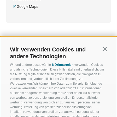
Google Maps
TERMINE
Wir verwenden Cookies und
Continu
06.08. - 27.08.2026 11:00 - 11:30
andere Technologien
Wir und andere ausgewählte
8 Drittparteien
verwenden Cookies
und ähnliche Technologien. Diese Hilfsmittel sind unerlässlich, um
die Nutzung digitaler Inhalte zu gewährleisten, die Navigation zu
verbessern und, vorbehaltlich Ihrer Zustimmung, zu
Werbezwecken. Wir können Ihre Daten zum Beispiel für folgende
Zwecke verwenden: speichern von oder zugriff auf informationen
auf einem endgerät, verwendung reduzierter daten zur auswahl
von werbeanzeigen, erstellung von profilen für personalisierte
werbung, verwendung von profilen zur auswahl personalisierter
werbung, erstellung von profilen zur personalisierung von
WILLKOMMEN IN DER
SPORT UND 
inhalten, verwendung von profilen zur auswahl personalisierter
FERIENREGION RATSCHINGS
MENGE WOW
inhalte, messung der werbeleistung, messung der performance