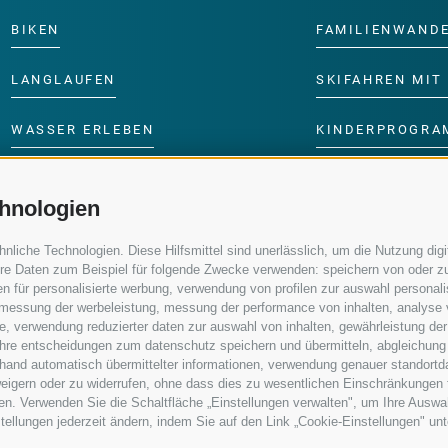
BIKEN
FAMILIENWAND
LANGLAUFEN
SKIFAHREN MIT 
WASSER ERLEBEN
KINDERPROGRA
hnologien
iche Technologien. Diese Hilfsmittel sind unerlässlich, um die Nutzung digit
re Daten zum Beispiel für folgende Zwecke verwenden: speichern von oder zu
n für personalisierte werbung, verwendung von profilen zur auswahl personalis
e, messung der werbeleistung, messung der performance von inhalten, analyse
, verwendung reduzierter daten zur auswahl von inhalten, gewährleistung der
 ihre entscheidungen zum datenschutz speichern und übermitteln, abgleichung
nhand automatisch übermittelter informationen, verwendung genauer standortd
erweigern oder zu widerrufen, ohne dass dies zu wesentlichen Einschränkungen 
en. Verwenden Sie die Schaltfläche „Einstellungen verwalten", um Ihre Ausw
nstellungen jederzeit ändern, indem Sie auf den Link „Cookie-Einstellungen" un