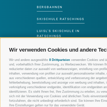
BERGBAHNEN
SKISCHULE RATSCHINGS
LUISL'S SKISCHULE IN
RATSCHINGS
Wir verwenden Cookies und andere Tec
Wir und andere ausgewählte
8 Drittparteien
verwenden Cookies und ähnl
und, vorbehaltlich Ihrer Zustimmung, zu Werbezwecken. Wir können Ih
FOLGE UNS AUF SOCIAL MEDIA
reduzierter daten zur auswahl von werbeanzeigen, erstellung von profile
inhalten, verwendung von profilen zur auswahl personalisierter inhalt
aus verschiedenen quellen, entwicklung und verbesserung der angebote
fehlerbehebung, bereitstellung und anzeige von werbung und inhalten,
verknüpfung verschiedener endgeräte, identifikation von endgeräten a
identifizieren. Es steht Ihnen frei, Ihre Zustimmung zu erteilen, zu v
sich mit der Verwendung von Cookies und ähnlichen Tools einverstand
fortzufahren, die nicht unbedingt erforderlich sind. Sie können Ihre Ei
Ihre Einstellungen gelten nur für das verwendete Gerät.