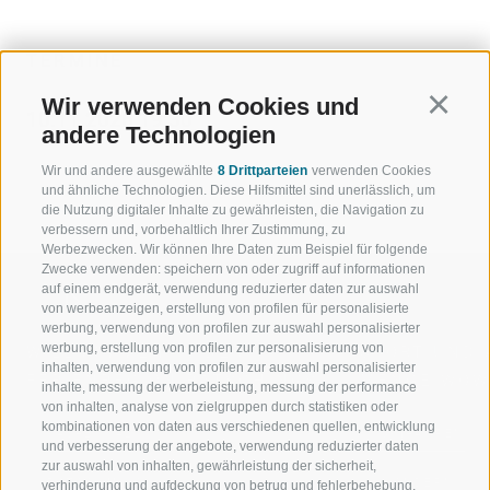
TERMINE
Wir verwenden Cookies und
Continu
10.11.2026 19:30
andere Technologien
Wir und andere ausgewählte
8 Drittparteien
verwenden Cookies
und ähnliche Technologien. Diese Hilfsmittel sind unerlässlich, um
die Nutzung digitaler Inhalte zu gewährleisten, die Navigation zu
verbessern und, vorbehaltlich Ihrer Zustimmung, zu
Werbezwecken. Wir können Ihre Daten zum Beispiel für folgende
Zwecke verwenden: speichern von oder zugriff auf informationen
auf einem endgerät, verwendung reduzierter daten zur auswahl
von werbeanzeigen, erstellung von profilen für personalisierte
werbung, verwendung von profilen zur auswahl personalisierter
werbung, erstellung von profilen zur personalisierung von
WILLKOMMEN IN DER
SPORT UND 
inhalten, verwendung von profilen zur auswahl personalisierter
FERIENREGION RATSCHINGS
MENGE WOW
inhalte, messung der werbeleistung, messung der performance
von inhalten, analyse von zielgruppen durch statistiken oder
kombinationen von daten aus verschiedenen quellen, entwicklung
JAUFENTAL
SKIFAHREN
und verbesserung der angebote, verwendung reduzierter daten
zur auswahl von inhalten, gewährleistung der sicherheit,
RATSCHINGS
WANDERN
verhinderung und aufdeckung von betrug und fehlerbehebung,