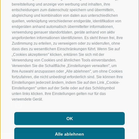
bereitstellung und anzeige von werbung und inhalten, ihre
entscheidungen zum datenschutz speichern und übermitteln,
RIDNAUNTAL
HOCHALPINE
abgleichung und kombination von daten aus unterschiedlichen
quellen, verknüpfung verschiedener endgeräte, identifikation von
BERGBAHNEN
BIKEN
endgeräten anhand automatisch übermittelter informationen,
verwendung genauer standortdaten, geräte anhand von aktiv
angeforderten informationen identifizieren. Es steht Ihnen frei, Ihre
SKISCHULE RATSCHINGS
LANGLAUFEN
Zustimmung zu erteilen, zu verweigern oder zu widerrufen, ohne
dass dies zu wesentlichen Einschränkungen führt. Wenn Sie auf
LUISL'S SKISCHULE IN RATSCHINGS
WASSER ERLE
„Cookies akzeptieren" klicken, erklären Sie sich mit der
Verwendung von Cookies und ähnlichen Tools einverstanden.
Verwenden Sie die Schaltfläche „Einstellungen verwalten", um
Ihre Auswahl anzupassen oder „Alle ablehnen", um ohne Cookies
fortzufahren, die nicht unbedingt erforderlich sind. Sie können Ihre
Einstellungen jederzeit ändern, indem Sie auf den Link „Cookie-
Einstellungen" unten auf der Seite oder auf das Schildsymbol
FOLGE UNS AUF SOCIAL MEDIA
unten links klicken. Ihre Einstellungen gelten nur für das
verwendete Gerät.
OK
Alle ablehnen