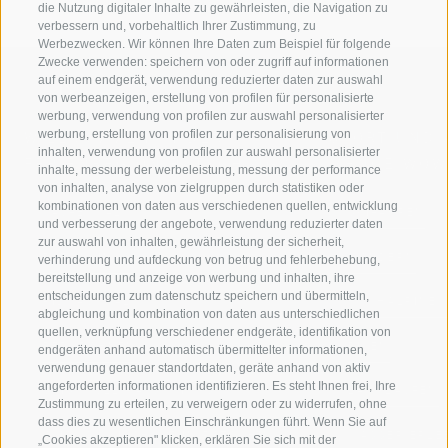
die Nutzung digitaler Inhalte zu gewährleisten, die Navigation zu
verbessern und, vorbehaltlich Ihrer Zustimmung, zu
Werbezwecken. Wir können Ihre Daten zum Beispiel für folgende
Zwecke verwenden: speichern von oder zugriff auf informationen
auf einem endgerät, verwendung reduzierter daten zur auswahl
von werbeanzeigen, erstellung von profilen für personalisierte
werbung, verwendung von profilen zur auswahl personalisierter
werbung, erstellung von profilen zur personalisierung von
WILLKOMMEN IN DER
SPORT UND 
inhalten, verwendung von profilen zur auswahl personalisierter
FERIENREGION RATSCHINGS
MENGE WOW
inhalte, messung der werbeleistung, messung der performance
von inhalten, analyse von zielgruppen durch statistiken oder
kombinationen von daten aus verschiedenen quellen, entwicklung
JAUFENTAL
SKIFAHREN
und verbesserung der angebote, verwendung reduzierter daten
zur auswahl von inhalten, gewährleistung der sicherheit,
RATSCHINGS
WANDERN
verhinderung und aufdeckung von betrug und fehlerbehebung,
bereitstellung und anzeige von werbung und inhalten, ihre
entscheidungen zum datenschutz speichern und übermitteln,
RIDNAUNTAL
HOCHALPINE
abgleichung und kombination von daten aus unterschiedlichen
quellen, verknüpfung verschiedener endgeräte, identifikation von
BERGBAHNEN
BIKEN
endgeräten anhand automatisch übermittelter informationen,
verwendung genauer standortdaten, geräte anhand von aktiv
angeforderten informationen identifizieren. Es steht Ihnen frei, Ihre
SKISCHULE RATSCHINGS
LANGLAUFEN
Zustimmung zu erteilen, zu verweigern oder zu widerrufen, ohne
dass dies zu wesentlichen Einschränkungen führt. Wenn Sie auf
LUISL'S SKISCHULE IN RATSCHINGS
WASSER ERLE
„Cookies akzeptieren" klicken, erklären Sie sich mit der