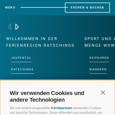
MENU
SUCHEN & BUCHEN
WILLKOMMEN IN DER
SPORT UND 
FERIENREGION RATSCHINGS
MENGE WOW
JAUFENTAL
SKIFAHREN
RATSCHINGS
WANDERN
RIDNAUNTAL
HOCHALPINE
Wir verwenden Cookies und
Continu
BERGBAHNEN
BIKEN
andere Technologien
SKISCHULE RATSCHINGS
LANGLAUFEN
Wir und andere ausgewählte
8 Drittparteien
verwenden Cookies
und ähnliche Technologien. Diese Hilfsmittel sind unerlässlich, um