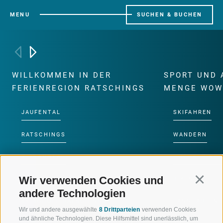
MENU
SUCHEN & BUCHEN
WILLKOMMEN IN DER
SPORT UND 
FERIENREGION RATSCHINGS
MENGE WOW
JAUFENTAL
SKIFAHREN
RATSCHINGS
WANDERN
RIDNAUNTAL
HOCHALPINE
Wir verwenden Cookies und
Continu
BERGBAHNEN
BIKEN
andere Technologien
SKISCHULE RATSCHINGS
LANGLAUFEN
Wir und andere ausgewählte
8 Drittparteien
verwenden Cookies
und ähnliche Technologien. Diese Hilfsmittel sind unerlässlich, um