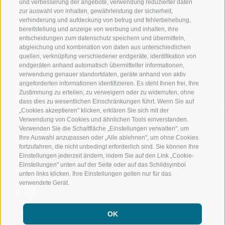
und verbesserung der angebote, verwendung reduzierter daten
zur auswahl von inhalten, gewährleistung der sicherheit,
RATSCHINGS
WANDERN
verhinderung und aufdeckung von betrug und fehlerbehebung,
bereitstellung und anzeige von werbung und inhalten, ihre
entscheidungen zum datenschutz speichern und übermitteln,
RIDNAUNTAL
HOCHALPINE
abgleichung und kombination von daten aus unterschiedlichen
quellen, verknüpfung verschiedener endgeräte, identifikation von
BERGBAHNEN
BIKEN
endgeräten anhand automatisch übermittelter informationen,
verwendung genauer standortdaten, geräte anhand von aktiv
angeforderten informationen identifizieren. Es steht Ihnen frei, Ihre
SKISCHULE RATSCHINGS
LANGLAUFEN
Zustimmung zu erteilen, zu verweigern oder zu widerrufen, ohne
dass dies zu wesentlichen Einschränkungen führt. Wenn Sie auf
LUISL'S SKISCHULE IN RATSCHINGS
WASSER ERLE
„Cookies akzeptieren" klicken, erklären Sie sich mit der
Verwendung von Cookies und ähnlichen Tools einverstanden.
Verwenden Sie die Schaltfläche „Einstellungen verwalten", um
Ihre Auswahl anzupassen oder „Alle ablehnen", um ohne Cookies
fortzufahren, die nicht unbedingt erforderlich sind. Sie können Ihre
Einstellungen jederzeit ändern, indem Sie auf den Link „Cookie-
Einstellungen" unten auf der Seite oder auf das Schildsymbol
FOLGE UNS AUF SOCIAL MEDIA
unten links klicken. Ihre Einstellungen gelten nur für das
verwendete Gerät.
OK