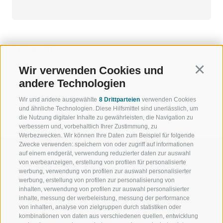
TERMINE
Wir verwenden Cookies und
Continu
17.07.2026 18:00
andere Technologien
Wir und andere ausgewählte
8 Drittparteien
verwenden Cookies
und ähnliche Technologien. Diese Hilfsmittel sind unerlässlich, um
die Nutzung digitaler Inhalte zu gewährleisten, die Navigation zu
verbessern und, vorbehaltlich Ihrer Zustimmung, zu
Werbezwecken. Wir können Ihre Daten zum Beispiel für folgende
Zwecke verwenden: speichern von oder zugriff auf informationen
auf einem endgerät, verwendung reduzierter daten zur auswahl
von werbeanzeigen, erstellung von profilen für personalisierte
werbung, verwendung von profilen zur auswahl personalisierter
werbung, erstellung von profilen zur personalisierung von
WILLKOMMEN IN DER
SPORT UND 
inhalten, verwendung von profilen zur auswahl personalisierter
FERIENREGION RATSCHINGS
MENGE WOW
inhalte, messung der werbeleistung, messung der performance
von inhalten, analyse von zielgruppen durch statistiken oder
kombinationen von daten aus verschiedenen quellen, entwicklung
JAUFENTAL
SKIFAHREN