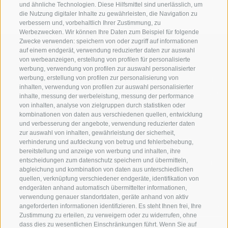
und ähnliche Technologien. Diese Hilfsmittel sind unerlässlich, um
die Nutzung digitaler Inhalte zu gewährleisten, die Navigation zu
verbessern und, vorbehaltlich Ihrer Zustimmung, zu
Werbezwecken. Wir können Ihre Daten zum Beispiel für folgende
Zwecke verwenden: speichern von oder zugriff auf informationen
auf einem endgerät, verwendung reduzierter daten zur auswahl
von werbeanzeigen, erstellung von profilen für personalisierte
werbung, verwendung von profilen zur auswahl personalisierter
werbung, erstellung von profilen zur personalisierung von
WILLKOMMEN IN DER
SPORT UND 
inhalten, verwendung von profilen zur auswahl personalisierter
FERIENREGION RATSCHINGS
MENGE WOW
inhalte, messung der werbeleistung, messung der performance
von inhalten, analyse von zielgruppen durch statistiken oder
kombinationen von daten aus verschiedenen quellen, entwicklung
JAUFENTAL
SKIFAHREN
und verbesserung der angebote, verwendung reduzierter daten
zur auswahl von inhalten, gewährleistung der sicherheit,
RATSCHINGS
WANDERN
verhinderung und aufdeckung von betrug und fehlerbehebung,
bereitstellung und anzeige von werbung und inhalten, ihre
entscheidungen zum datenschutz speichern und übermitteln,
RIDNAUNTAL
HOCHALPINE
abgleichung und kombination von daten aus unterschiedlichen
quellen, verknüpfung verschiedener endgeräte, identifikation von
BERGBAHNEN
BIKEN
endgeräten anhand automatisch übermittelter informationen,
verwendung genauer standortdaten, geräte anhand von aktiv
angeforderten informationen identifizieren. Es steht Ihnen frei, Ihre
SKISCHULE RATSCHINGS
LANGLAUFEN
Zustimmung zu erteilen, zu verweigern oder zu widerrufen, ohne
dass dies zu wesentlichen Einschränkungen führt. Wenn Sie auf