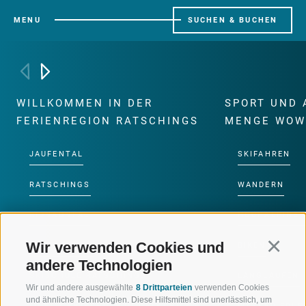
MENU
SUCHEN & BUCHEN
WILLKOMMEN IN DER
SPORT UND 
FERIENREGION RATSCHINGS
MENGE WOW
JAUFENTAL
SKIFAHREN
RATSCHINGS
WANDERN
RIDNAUNTAL
HOCHALPINE
Wir verwenden Cookies und
Continu
BERGBAHNEN
BIKEN
andere Technologien
SKISCHULE RATSCHINGS
LANGLAUFEN
Wir und andere ausgewählte
8 Drittparteien
verwenden Cookies
und ähnliche Technologien. Diese Hilfsmittel sind unerlässlich, um