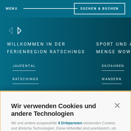
MENU
SUCHEN & BUCHEN
WILLKOMMEN IN DER
SPORT UND 
FERIENREGION RATSCHINGS
MENGE WOW
JAUFENTAL
SKIFAHREN
RATSCHINGS
WANDERN
RIDNAUNTAL
HOCHALPINE
Wir verwenden Cookies und
Continu
BERGBAHNEN
BIKEN
andere Technologien
SKISCHULE RATSCHINGS
LANGLAUFEN
Wir und andere ausgewählte
8 Drittparteien
verwenden Cookies
und ähnliche Technologien. Diese Hilfsmittel sind unerlässlich, um