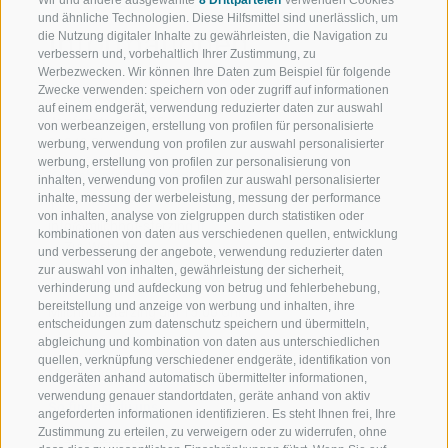
Wir und andere ausgewählte
8 Drittparteien
verwenden Cookies
und ähnliche Technologien. Diese Hilfsmittel sind unerlässlich, um
Informationen
die Nutzung digitaler Inhalte zu gewährleisten, die Navigation zu
verbessern und, vorbehaltlich Ihrer Zustimmung, zu
Ort
Werbezwecken. Wir können Ihre Daten zum Beispiel für folgende
Zwecke verwenden: speichern von oder zugriff auf informationen
Milchhof Sterzing
auf einem endgerät, verwendung reduzierter daten zur auswahl
Jaufenstrasse 108
von werbeanzeigen, erstellung von profilen für personalisierte
39049 Sterzing
werbung, verwendung von profilen zur auswahl personalisierter
werbung, erstellung von profilen zur personalisierung von
Kontaktinformationen
inhalten, verwendung von profilen zur auswahl personalisierter
inhalte, messung der werbeleistung, messung der performance
T
von inhalten, analyse von zielgruppen durch statistiken oder
info@milchhof-sterzing.it
kombinationen von daten aus verschiedenen quellen, entwicklung
Zur Website
und verbesserung der angebote, verwendung reduzierter daten
zur auswahl von inhalten, gewährleistung der sicherheit,
Treffpunkt
verhinderung und aufdeckung von betrug und fehlerbehebung,
bereitstellung und anzeige von werbung und inhalten, ihre
Milchhof Sterzing um 15.00 Uhr
entscheidungen zum datenschutz speichern und übermitteln,
abgleichung und kombination von daten aus unterschiedlichen
Veranstalter
quellen, verknüpfung verschiedener endgeräte, identifikation von
Milchhof Sterzing
endgeräten anhand automatisch übermittelter informationen,
verwendung genauer standortdaten, geräte anhand von aktiv
So findest du uns
angeforderten informationen identifizieren. Es steht Ihnen frei, Ihre
Zustimmung zu erteilen, zu verweigern oder zu widerrufen, ohne
Google Maps