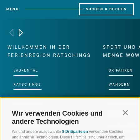
MENU
SUCHEN & BUCHEN
WILLKOMMEN IN DER
SPORT UND 
FERIENREGION RATSCHINGS
MENGE WOW
JAUFENTAL
SKIFAHREN
RATSCHINGS
WANDERN
RIDNAUNTAL
HOCHALPINE
Wir verwenden Cookies und
Continu
BERGBAHNEN
BIKEN
andere Technologien
SKISCHULE RATSCHINGS
LANGLAUFEN
Wir und andere ausgewählte
8 Drittparteien
verwenden Cookies
und ähnliche Technologien. Diese Hilfsmittel sind unerlässlich, um