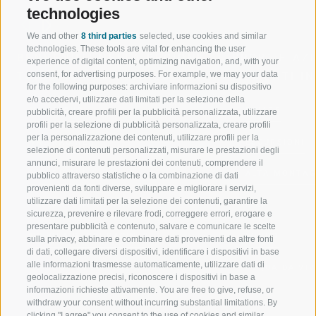
technologies
We and other
8 third parties
selected, use cookies and similar
technologies. These tools are vital for enhancing the user
BENVENUTI NELLA REGIONE
SPORT E AZ
experience of digital content, optimizing navigation, and, with your
consent, for advertising purposes. For example, we may your data
TURISTICA DI RACINES
MOMENTI IN
for the following purposes: archiviare informazioni su dispositivo
e/o accedervi, utilizzare dati limitati per la selezione della
VAL GIOVO
SCIARE
pubblicità, creare profili per la pubblicità personalizzata, utilizzare
profili per la selezione di pubblicità personalizzata, creare profili
per la personalizzazione dei contenuti, utilizzare profili per la
VAL RACINES
ESCURSIONI
selezione di contenuti personalizzati, misurare le prestazioni degli
annunci, misurare le prestazioni dei contenuti, comprendere il
VAL RIDANNA
ALTA MONTA
pubblico attraverso statistiche o la combinazione di dati
provenienti da fonti diverse, sviluppare e migliorare i servizi,
utilizzare dati limitati per la selezione dei contenuti, garantire la
IMPIANTI DI RISALITA
BIKE
sicurezza, prevenire e rilevare frodi, correggere errori, erogare e
presentare pubblicità e contenuto, salvare e comunicare le scelte
SCUOLA DI SCI RACINES
FONDO
sulla privacy, abbinare e combinare dati provenienti da altre fonti
di dati, collegare diversi dispositivi, identificare i dispositivi in base
alle informazioni trasmesse automaticamente, utilizzare dati di
LUISL'S SKI SCHOOL A RACINES
ACQUA DA VIV
geolocalizzazione precisi, riconoscere i dispositivi in base a
informazioni richieste attivamente. You are free to give, refuse, or
withdraw your consent without incurring substantial limitations. By
clicking "I agree" you consent to the use of cookies and similar