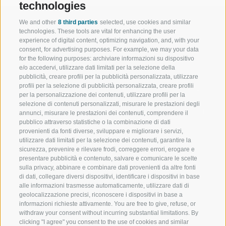
technologies
We and other
8 third parties
selected, use cookies and similar
technologies. These tools are vital for enhancing the user
experience of digital content, optimizing navigation, and, with your
consent, for advertising purposes. For example, we may your data
BENVENUTI NELLA REGIONE
SPORT E AZ
for the following purposes: archiviare informazioni su dispositivo
TURISTICA DI RACINES
MOMENTI IN
e/o accedervi, utilizzare dati limitati per la selezione della
pubblicità, creare profili per la pubblicità personalizzata, utilizzare
profili per la selezione di pubblicità personalizzata, creare profili
VAL GIOVO
SCIARE
per la personalizzazione dei contenuti, utilizzare profili per la
selezione di contenuti personalizzati, misurare le prestazioni degli
VAL RACINES
ESCURSIONI
annunci, misurare le prestazioni dei contenuti, comprendere il
pubblico attraverso statistiche o la combinazione di dati
provenienti da fonti diverse, sviluppare e migliorare i servizi,
VAL RIDANNA
ALTA MONTA
utilizzare dati limitati per la selezione dei contenuti, garantire la
sicurezza, prevenire e rilevare frodi, correggere errori, erogare e
IMPIANTI DI RISALITA
BIKE
presentare pubblicità e contenuto, salvare e comunicare le scelte
sulla privacy, abbinare e combinare dati provenienti da altre fonti
di dati, collegare diversi dispositivi, identificare i dispositivi in base
SCUOLA DI SCI RACINES
FONDO
alle informazioni trasmesse automaticamente, utilizzare dati di
geolocalizzazione precisi, riconoscere i dispositivi in base a
LUISL'S SKI SCHOOL A RACINES
ACQUA DA VIV
informazioni richieste attivamente. You are free to give, refuse, or
withdraw your consent without incurring substantial limitations. By
clicking "I agree" you consent to the use of cookies and similar