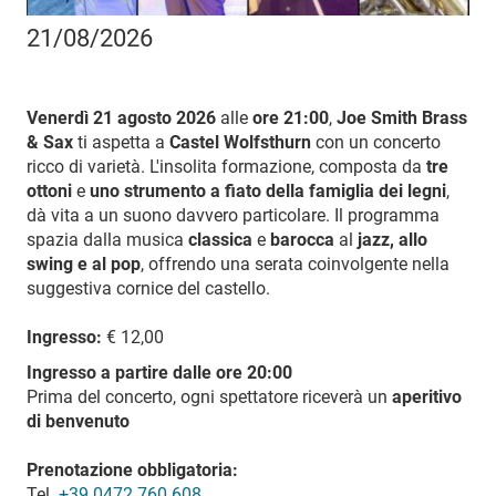
21/08/2026
Venerdì 21 agosto 2026
alle
ore 21:00
,
Joe Smith Brass
& Sax
ti aspetta a
Castel Wolfsthurn
con un concerto
ricco di varietà. L'insolita formazione, composta da
tre
ottoni
e
uno strumento a fiato
della famiglia dei legni
,
dà vita a un suono davvero particolare. Il programma
spazia dalla musica
classica
e
barocca
al
jazz, allo
swing e al pop
, offrendo una serata coinvolgente nella
suggestiva cornice del castello.
Ingresso:
€ 12,00
Ingresso a partire dalle ore 20:00
Prima del concerto, ogni spettatore riceverà un
aperitivo
di benvenuto
Prenotazione obbligatoria:
Tel.
+39 0472 760 608