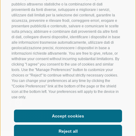
pubblico attraverso statistiche o la combinazione di dati
provenienti da fonti diverse, sviluppare e migliorare i servizi,
VAL RIDANNA
ALTA MONTA
utilizzare dati limitati per la selezione dei contenuti, garantire la
sicurezza, prevenire e rilevare frodi, correggere errori, erogare e
IMPIANTI DI RISALITA
BIKE
presentare pubblicità e contenuto, salvare e comunicare le scelte
sulla privacy, abbinare e combinare dati provenienti da altre fonti
di dati, collegare diversi dispositivi, identificare i dispositivi in base
SCUOLA DI SCI RACINES
FONDO
alle informazioni trasmesse automaticamente, utilizzare dati di
geolocalizzazione precisi, riconoscere i dispositivi in base a
LUISL'S SKI SCHOOL A RACINES
ACQUA DA VIV
informazioni richieste attivamente. You are free to give, refuse, or
withdraw your consent without incurring substantial limitations. By
clicking "I agree" you consent to the use of cookies and similar
tools. Use the "Manage Preferences" button to customize your
choices or "Reject" to continue without strictly necessary cookies.
You can change your preferences at any time by clicking the
"Cookie Preferences" link at the bottom of the page or the shield
SEGUICI SUI SOCIAL
icon at the bottom left. Your preferences will apply to the device in
use only.
Accept cookies
Reject all