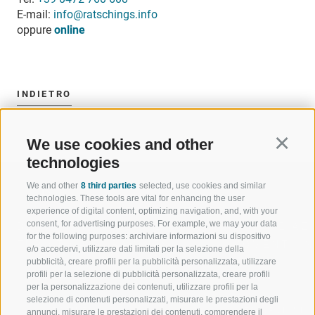
E-mail:
info@ratschings.info
oppure
online
INDIETRO
We use cookies and other
Continu
technologies
We and other
8 third parties
selected, use cookies and similar
technologies. These tools are vital for enhancing the user
experience of digital content, optimizing navigation, and, with your
consent, for advertising purposes. For example, we may your data
BENVENUTI NELLA REGIONE
SPORT E AZ
for the following purposes: archiviare informazioni su dispositivo
TURISTICA DI RACINES
MOMENTI IN
e/o accedervi, utilizzare dati limitati per la selezione della
pubblicità, creare profili per la pubblicità personalizzata, utilizzare
profili per la selezione di pubblicità personalizzata, creare profili
VAL GIOVO
SCIARE
per la personalizzazione dei contenuti, utilizzare profili per la
selezione di contenuti personalizzati, misurare le prestazioni degli
VAL RACINES
ESCURSIONI
annunci, misurare le prestazioni dei contenuti, comprendere il