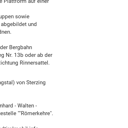
 Plattform auf einer
ruppen sowie
 abgebildet und
dnen.
 der Bergbahn
g Nr. 13b oder ab der
chtung Rinnersattel.
gstal) von Sterzing
nhard - Walten -
estelle ""Römerkehre".