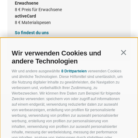
Erwachsene
8 €
Preis für Erwachsene
activeCard
8 €
Materialspesen
So findest du uns
Google Maps
Wir verwenden Cookies und
Continu
andere Technologien
Wir und andere ausgewählte
8 Drittparteien
verwenden Cookies
und ähnliche Technologien. Diese Hilfsmittel sind unerlässlich, um
die Nutzung digitaler Inhalte zu gewährleisten, die Navigation zu
verbessern und, vorbehaltlich Ihrer Zustimmung, zu
Werbezwecken. Wir können Ihre Daten zum Beispiel für folgende
Zwecke verwenden: speichern von oder zugriff auf informationen
auf einem endgerät, verwendung reduzierter daten zur auswahl
von werbeanzeigen, erstellung von profilen für personalisierte
werbung, verwendung von profilen zur auswahl personalisierter
werbung, erstellung von profilen zur personalisierung von
WILLKOMMEN IN DER
SPORT UND 
inhalten, verwendung von profilen zur auswahl personalisierter
FERIENREGION RATSCHINGS
MENGE WOW
inhalte, messung der werbeleistung, messung der performance
von inhalten, analyse von zielgruppen durch statistiken oder