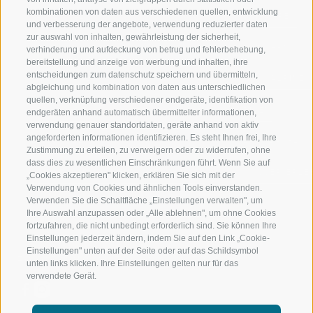
kombinationen von daten aus verschiedenen quellen, entwicklung
JAUFENTAL
SKIFAHREN
und verbesserung der angebote, verwendung reduzierter daten
zur auswahl von inhalten, gewährleistung der sicherheit,
RATSCHINGS
WANDERN
verhinderung und aufdeckung von betrug und fehlerbehebung,
bereitstellung und anzeige von werbung und inhalten, ihre
entscheidungen zum datenschutz speichern und übermitteln,
RIDNAUNTAL
HOCHALPINE
abgleichung und kombination von daten aus unterschiedlichen
quellen, verknüpfung verschiedener endgeräte, identifikation von
BERGBAHNEN
BIKEN
endgeräten anhand automatisch übermittelter informationen,
verwendung genauer standortdaten, geräte anhand von aktiv
angeforderten informationen identifizieren. Es steht Ihnen frei, Ihre
SKISCHULE RATSCHINGS
LANGLAUFEN
Zustimmung zu erteilen, zu verweigern oder zu widerrufen, ohne
dass dies zu wesentlichen Einschränkungen führt. Wenn Sie auf
LUISL'S SKISCHULE IN RATSCHINGS
WASSER ERLE
„Cookies akzeptieren" klicken, erklären Sie sich mit der
Verwendung von Cookies und ähnlichen Tools einverstanden.
Verwenden Sie die Schaltfläche „Einstellungen verwalten", um
Ihre Auswahl anzupassen oder „Alle ablehnen", um ohne Cookies
fortzufahren, die nicht unbedingt erforderlich sind. Sie können Ihre
Einstellungen jederzeit ändern, indem Sie auf den Link „Cookie-
Einstellungen" unten auf der Seite oder auf das Schildsymbol
FOLGE UNS AUF SOCIAL MEDIA
unten links klicken. Ihre Einstellungen gelten nur für das
verwendete Gerät.